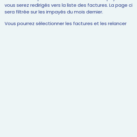
vous serez redirigés vers la liste des factures. La page ci
sera filtrée sur les impayés du mois dernier.
Vous pourrez sélectionner les factures et les relancer
en masse depuis cette interface.
Commencez à écrire ici ...
#
Fonctionnalités
PARTAGER CET ARTICLE
ÉTIQUETTES
Fonctionnalités